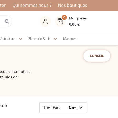
ter
Qui sommes nous ?
Nos boutiques
0
Mon panier
0,00
€
Apiculture
Fleurs de Bach
Marques
CONSEIL
ous seront utiles.
 gélules de
erez toute une
plus sains possible.
on boit la tisane
the, que nous
aciles à prendre que
rgem
Trier Par:
Nom
de bourgeons de
huile de Nigelle est