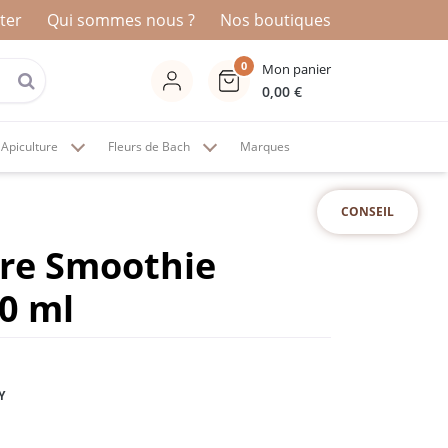
ter
Qui sommes nous ?
Nos boutiques
0
Mon panier
0,00
€
Apiculture
Fleurs de Bach
Marques
CONSEIL
aire Smoothie
0 ml
Y