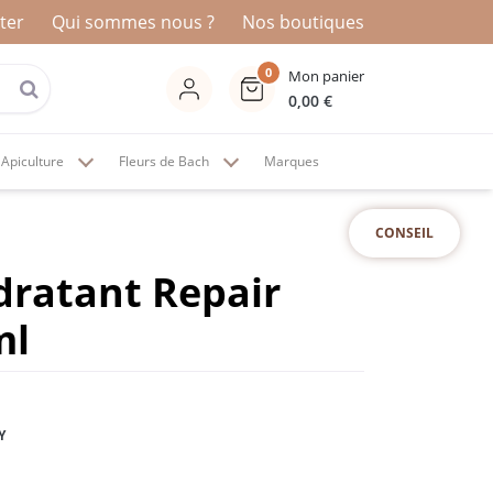
ter
Qui sommes nous ?
Nos boutiques
0
Mon panier
0,00
€
Apiculture
Fleurs de Bach
Marques
CONSEIL
ratant Repair
ml
Y