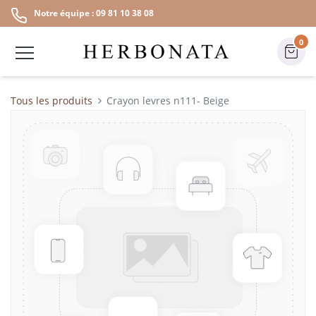
Notre équipe : 09 81 10 38 08
0
Tous les produits
Crayon levres n111- Beige