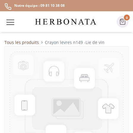
Notre équipe : 09 81 10 38 08
0
Tous les produits
Crayon levres n149 -Lie de vin