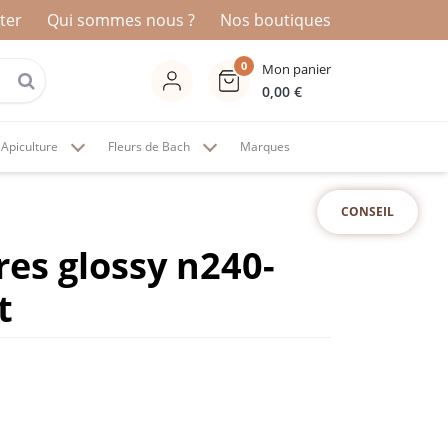
ter
Qui sommes nous ?
Nos boutiques
0
Mon panier
0,00
€
Apiculture
Fleurs de Bach
Marques
CONSEIL
res glossy n240-
t