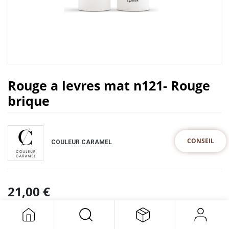
Rouge a levres mat n121- Rouge
brique
CONSEIL
COULEUR CARAMEL
21,00
€