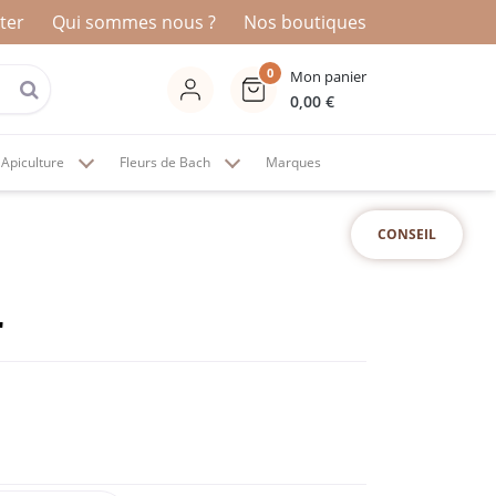
ter
Qui sommes nous ?
Nos boutiques
0
Mon panier
0,00
€
Apiculture
Fleurs de Bach
Marques
CONSEIL
r