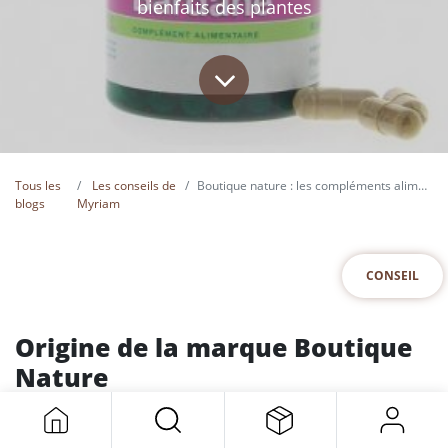
bienfaits des plantes
Tous les
Les conseils de
Boutique nature : les compléments alimentaires bio et naturels
blogs
Myriam
CONSEIL
Origine de la marque Boutique
Nature
Poussée par sa passion pour la
phytothérapie
et ses années
d’expériences dans la
nutrithérapie
, Josiane Szimirer décide de