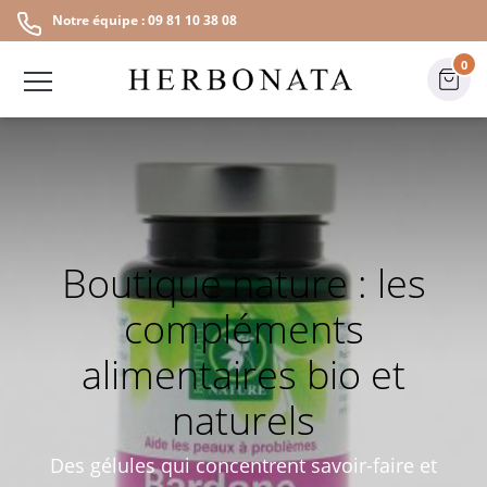
Notre équipe : 09 81 10 38 08
0
Boutique nature : les
compléments
alimentaires bio et
naturels
Des gélules qui concentrent savoir-faire et