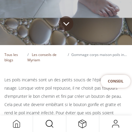
Tous les
Les conseils de
Gommage corps maison poils incarnés
blogs
Myriam
Les poils incarnés sont un des petits soucis de l'épilation et du
CONSEIL
rasage. Lorsque votre poil repousse, il ne choisit pas toujours
d'emprunter le bon chemin et fini par créer un bouton de peau.
Cela peut vite devenir embêtant si le bouton gonfle et gratte et
rend le poil incarné infecté. Pour éviter que vos poils soient
incarnés, le gommage est une des meilleurs solutions. Il est
composé d'ingrédients naturels choisis pour leurs propriétés anti-