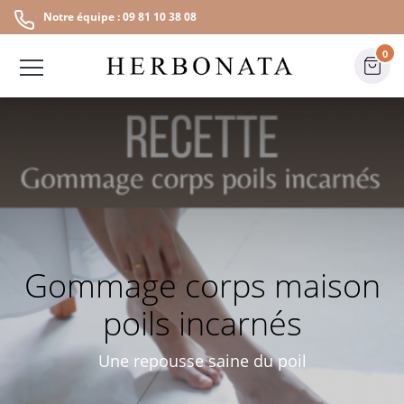
Notre équipe : 09 81 10 38 08
0
Gommage corps maison
poils incarnés
Une repousse saine du poil