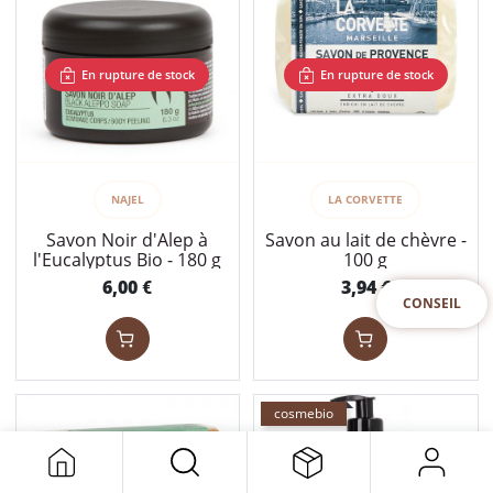
En rupture de stock
En rupture de stock
NAJEL
LA CORVETTE
Savon Noir d'Alep à
Savon au lait de chèvre -
l'Eucalyptus Bio - 180 g
100 g
6,00
3,94
€
€
CONSEIL
cosmebio