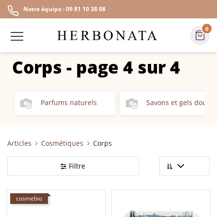
Notre équipe : 09 81 10 38 08
0
Corps
-
page 4 sur 4
Parfums naturels
Savons et gels douch
Articles
Cosmétiques
Corps
Filtre
cosmebio