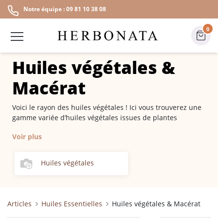
Notre équipe : 09 81 10 38 08
0
Huiles végétales &
Macérat
Voici le rayon des huiles végétales ! Ici vous trouverez une
gamme variée d’huiles végétales issues de plantes
médicinales aux riches principes actifs. Elles sont en
Voir plus
majorité Bio certifiées Ecocert et leur traçabilité est
réalisée avec minutie. L’extraction de l’huile végétale peut
être faite à partir des graines, noix, fruits ou amandes des
Huiles végétales
plantes. Découvrez les meilleures huiles végétales et leurs
propriétés comme l’huile végétale de Rose musquée, de
Calophylle, de noyau d’Abricot, de Jojoba, de Ricin, de
Millepertuis, de Macadamia, de Calendula, d’Avocat, de
Articles
Huiles Essentielles
Huiles végétales & Macérat
Noisette, d’Argan, de Coco ou encore de Carotte. L’huile